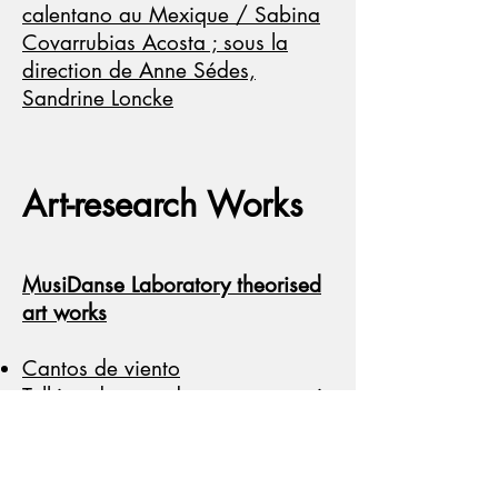
calentano au Mexique / Sabina
Covarrubias Acosta ; sous la
direction de Anne Sédes,
Sandrine Loncke
Art-research Works
MusiDanse Laboratory theorised
art works
Cantos de viento
Talking drum and computer music
La voz de Nangui
Inner Sounds
Trastorno bipolar